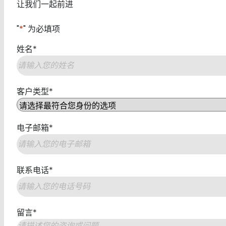
让我们一起前进
"
*
" 为必填项
姓名
*
第
客户类型
*
一
页
电子邮箱
*
联系电话
*
留言
*