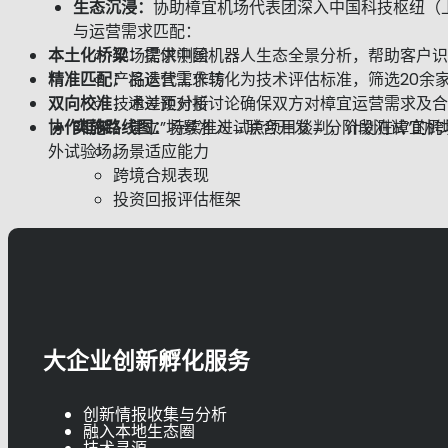
生态沉浸：
协助樟宜机场代表团深入中国科技枢纽（
与运营需求匹配：
本土化桥梁：
现场需求测绘
提供中国机器人生态全景分析，帮助客户识
精准匹配：
产品迭代工作坊
将运营需求转化为技术评估标准，筛选20余
双向校准：
技术差距分析
通过预对接讨论确保双方对樟宜运营需求及合
协作框架：
实施路线图：
建立”场景准入→联合开发→分阶段测试”的
持续推进试点项目谈判，计划在樟宜机
外试验场。
场景适应能力
跨境合规表现
投资回报评估框架
大企业创新孵化服务
创新情报收集与分析
融入本地生态圈