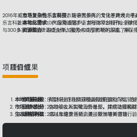
2016年成立于上海的
市场复杂性
：东南亚市场语言多样、文化差异大，电商平台
乐言科技
，是中国领先的专注于跨境电子商
乐言科技拥有超过60,000家电商客户，并于2022年开始全球
本地化需求
：产品需适配多语言和跨平台操作，同时
与300多家顶级品牌达成合作，服务400万家海外店铺，并保持
资源整合
：缺乏对新加坡及东南亚市场的深度了解，
项目价值
项目成果
本地资源对接
市场拓展
：乐言科技在东南亚覆盖范围迅速扩大，合作品
：帮助乐言科技与新加坡政府建立深度链接
市场准入支持
业绩增长
：2023年收入实现三倍增长，并成功拓展
：协助设立新加坡海外总部，提供法律和财
生态网络构建
战略深化
：2024年稳步开拓南美、欧洲等新市场，
：通过加速营活动，连接新加坡关键银行、