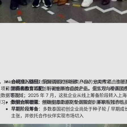
 年，XNode创极无限联合泰国国家创新署（NIA）启动专项合
合规准入路径
：需厘清医疗科技类产品的分类界定、注册
项目首期遴选出 3 家创新署推荐的初创企业，业务方向覆盖医疗
消费者教育适配
：针对创新食品类产品，需实现与中国消
数据等领域；2025 年 7 月，这批企业从线上筹备阶段转入
匹配
研习、合作伙伴对接、创新生态走访及专业展会参展等系列活动
数据合规管理
：明确健康数据的处理规范、系统互操作性
早期阶段筹备
：多数泰国初创企业尚处于种子轮 / 早期
主张，并依托合作伙伴实现市场切入