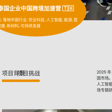
泰国企业中国跨境加速营 🇹🇭
: 落地中国
行业: 农业科技, 人工智能, 能源, 医
康, 新材料, 可持续发展
2025
项目背景
项目挑战
国市场。
人工智能
场专题