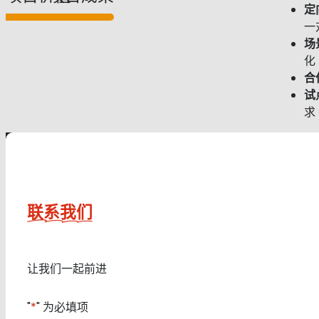
定
一
场
化
合
试
求
联系我们
让我们一起前进
"
*
" 为必填项