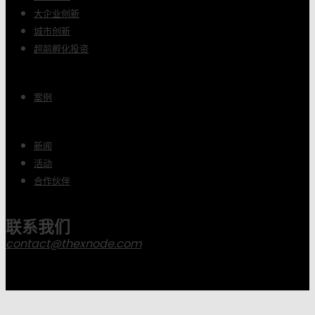
大企业创新
城市创新
超前孵化投资
案例
新闻
活动
合作伙伴
联系我们
contact@thexnode.com