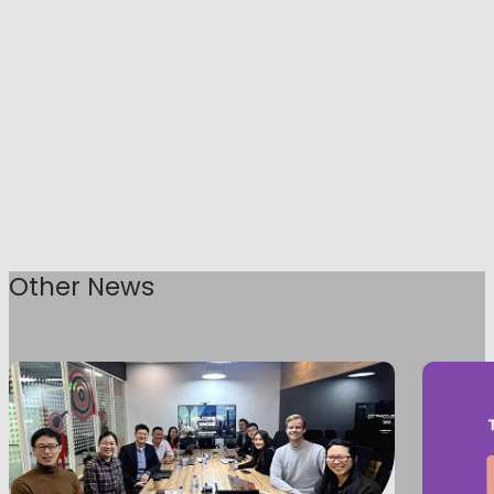
Other News