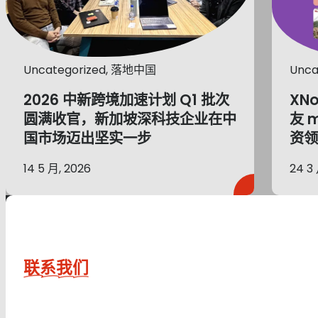
Uncategorized, 落地中国
Unca
2026 中新跨境加速计划 Q1 批次
XN
圆满收官，新加坡深科技企业在中
友 
国市场迈出坚实一步
资领
14 5 月, 2026
24 3
联系我们