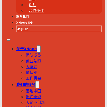
活动
合作伙伴
联系我们
XNode SG
English
关于XNode
团队成员
创业法师
大家庭
价值观
工作机会
我们的服务
落地中国
出海全球
大企业创新