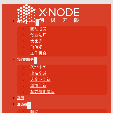
关于XNode
团队成员
创业法师
大家庭
价值观
工作机会
我们的服务
落地中国
出海全球
大企业创新
城市创新
超前孵化投资
案例
生态圈
新闻