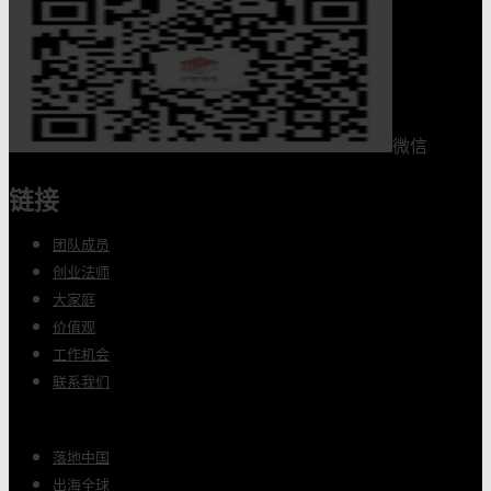
微信
链接
团队成员
创业法师
大家庭
价值观
工作机会
联系我们
落地中国
出海全球