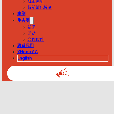
城市创新
超前孵化投资
案例
生态圈
新闻
活动
合作伙伴
联系我们
XNode SG
English