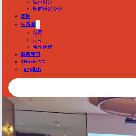
城市创新
超前孵化投资
案例
生态圈
新闻
活动
合作伙伴
联系我们
XNode SG
English