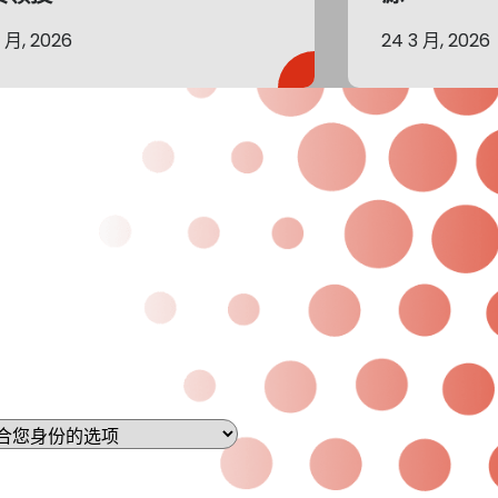
 月, 2026
24 3 月, 2026