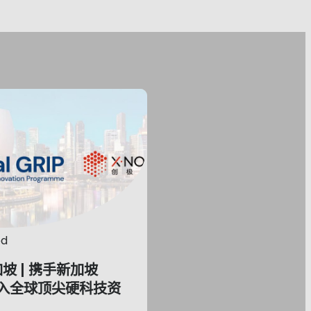
ed
加坡 | 携手新加坡
引入全球顶尖硬科技资