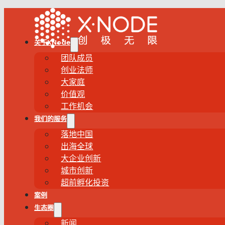
关于XNode
团队成员
创业法师
大家庭
价值观
工作机会
我们的服务
落地中国
出海全球
大企业创新
城市创新
超前孵化投资
案例
生态圈
新闻