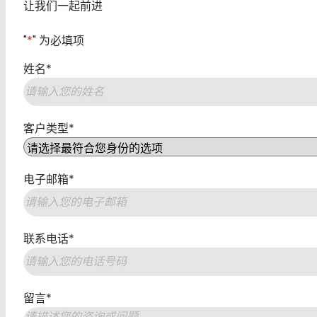
让我们一起前进
"
*
" 为必填项
姓名
*
第
客户类型
*
一
页
电子邮箱
*
联系电话
*
留言
*